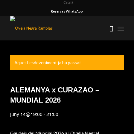
Català
Reservas WhatsApp
Aquest esdeveniment ja ha passat.
ALEMANYA x CURAZAO –
MUNDIAL 2026
juny 14@19:00
-
21:00
Gaudeix del Mundial 2026 a l’Ovella Negra!