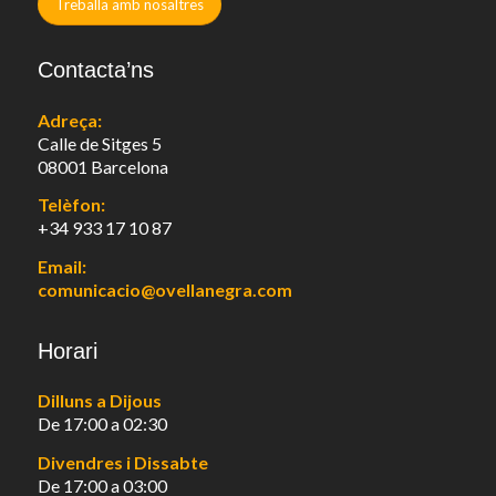
Treballa amb nosaltres
Contacta’ns
Adreça:
Calle de Sitges 5
08001 Barcelona
Telèfon:
+34 933 17 10 87
Email:
comunicacio@ovellanegra.com
Horari
Dilluns a Dijous
De 17:00 a 02:30
Divendres i Dissabte
De 17:00 a 03:00