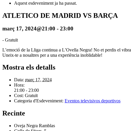
Aquest esdeveniment ja ha passat.
ATLETICO DE MADRID VS BARÇA
març 17, 2024@21:00
-
23:00
-
Gratuït
L’emoció de la Lliga continua a L’Ovella Negra! No et perdis el vibran
Uneix-te a nosaltres per a una experiència inoblidable!
Mostra els detalls
Data:
març 17, 2024
Hora:
21:00 - 23:00
Cost:
Gratuït
Categoria d'Esdeveniment:
Eventos televisivos deportivos
Recinte
Oveja Negra Ramblas
Calle de Sitges, 5