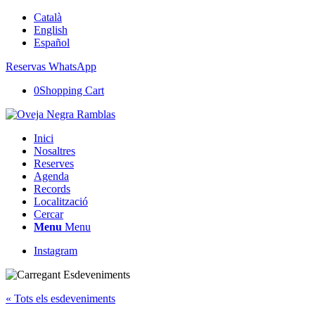
Català
English
Español
Reservas WhatsApp
0
Shopping Cart
Inici
Nosaltres
Reserves
Agenda
Records
Localització
Cercar
Menu
Menu
Instagram
« Tots els esdeveniments