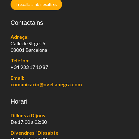
Treballa amb nosaltres
Contacta’ns
Adreça:
Calle de Sitges 5
08001 Barcelona
Telèfon:
+34 933 17 10 87
Email:
comunicacio@ovellanegra.com
Horari
Dilluns a Dijous
De 17:00 a 02:30
Divendres i Dissabte