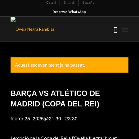
Català
English
Español
Reservas WhatsApp
Aquest esdeveniment ja ha passat.
BARÇA VS ATLÉTICO DE
MADRID (COPA DEL REI)
febrer 25, 2025@21:30
-
23:30
L’emoció de la Copa del Rei a l’Ovella Negra! No et