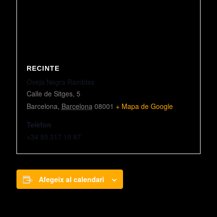
RECINTE
Oveja Negra Ramblas
Calle de Sitges, 5
Barcelona
,
Barcelona
08001
+ Mapa de Google
Telèfon
+34 93 317 10 87
Afegeix al calendari