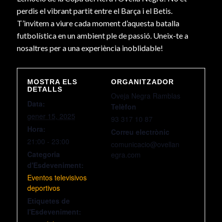
perdis el vibrant partit entre el Barça i el Betis.
T’invitem a viure cada moment d’aquesta batalla
futbolística en un ambient ple de passió. Uneix-te a
nosaltres per a una experiència inoblidable!
MOSTRA ELS
ORGANITZADOR
DETALLS
Oveja Negra Ramblas
Data:
Telèfon
gener 15, 2025
93 317 10 87
Hora:
Correu electrònic
21:00 - 23:00
comunicacio@ovellan
Categoria
egra.com
d'Esdeveniment:
Eventos televisivos
deportivos
Etiquetes de
l'Esdeveniment: