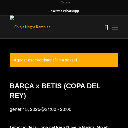
Català
Reservas WhatsApp
Aquest esdeveniment ja ha passat.
BARÇA x BETIS (COPA DEL
REY)
gener 15, 2025@21:00
-
23:00
L’emoció de la Copa del Rei a l’Ovella Negra! No et