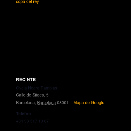
copa del rey
RECINTE
Oveja Negra Ramblas
Calle de Sitges, 5
Barcelona
,
Barcelona
08001
+ Mapa de Google
Telèfon
+34 93 317 10 87