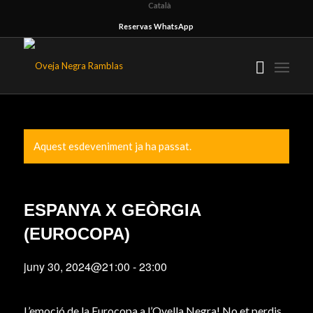
Català
Reservas WhatsApp
Aquest esdeveniment ja ha passat.
ESPANYA X GEÒRGIA
(EUROCOPA)
juny 30, 2024@21:00
-
23:00
L’emoció de la Eurocopa a l’Ovella Negra! No et perdis