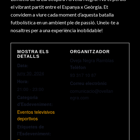
el vibrant partit entre el Espanya x Geòrgia. Et
convidem a viure cada moment d’aquesta batalla
futbolística en un ambient ple de passió. Uneix-te a
nosaltres per a una experiència inoblidable!
MOSTRA ELS
ORGANITZADOR
DETALLS
Oveja Negra Ramblas
Data:
Telèfon
juny 30, 2024
93 317 10 87
Hora:
Correu electrònic
21:00 - 23:00
comunicacio@ovellan
Categoria
egra.com
d'Esdeveniment:
Eventos televisivos
deportivos
Etiquetes de
l'Esdeveniment: