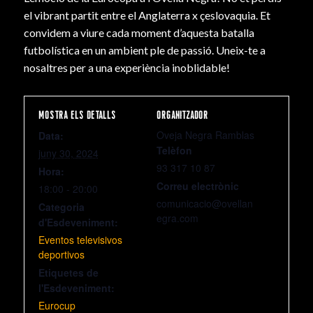
el vibrant partit entre el Anglaterra x çeslovaquia. Et
convidem a viure cada moment d’aquesta batalla
futbolística en un ambient ple de passió. Uneix-te a
nosaltres per a una experiència inoblidable!
MOSTRA ELS DETALLS
ORGANITZADOR
Oveja Negra Ramblas
Data:
Telèfon
juny 30, 2024
93 317 10 87
Hora:
Correu electrònic
18:00 - 20:00
comunicacio@ovellan
Categoria
egra.com
d'Esdeveniment:
Eventos televisivos
deportivos
Etiquetes de
l'Esdeveniment:
Eurocup