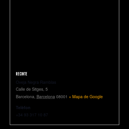
RECINTE
Oveja Negra Ramblas
Calle de Sitges, 5
Barcelona
,
Barcelona
08001
+ Mapa de Google
Telèfon
+34 93 317 10 87