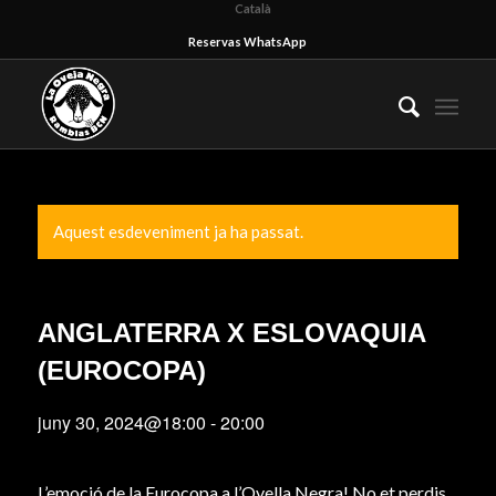
Català
Reservas WhatsApp
Aquest esdeveniment ja ha passat.
ANGLATERRA X ESLOVAQUIA
(EUROCOPA)
juny 30, 2024@18:00
-
20:00
L’emoció de la Eurocopa a l’Ovella Negra! No et perdis