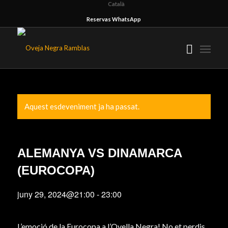
Català
Reservas WhatsApp
Aquest esdeveniment ja ha passat.
ALEMANYA VS DINAMARCA
(EUROCOPA)
juny 29, 2024@21:00
-
23:00
L’emoció de la Eurocopa a l’Ovella Negra! No et perdis