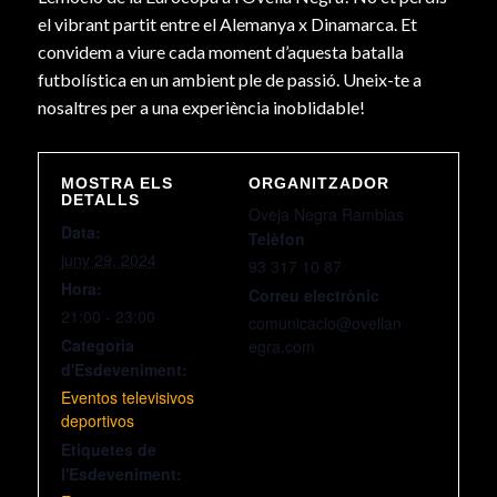
el vibrant partit entre el Alemanya x Dinamarca. Et
convidem a viure cada moment d’aquesta batalla
futbolística en un ambient ple de passió. Uneix-te a
nosaltres per a una experiència inoblidable!
MOSTRA ELS
ORGANITZADOR
DETALLS
Oveja Negra Ramblas
Data:
Telèfon
juny 29, 2024
93 317 10 87
Hora:
Correu electrònic
21:00 - 23:00
comunicacio@ovellan
Categoria
egra.com
d'Esdeveniment:
Eventos televisivos
deportivos
Etiquetes de
l'Esdeveniment: