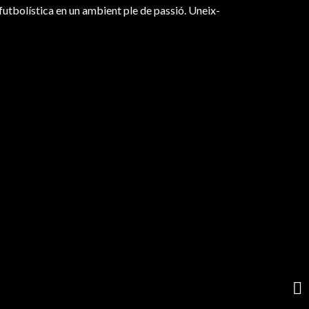
utbolística en un ambient ple de passió. Uneix-
A
(