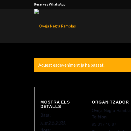
Reservas WhatsApp
Aquest esdeveniment ja ha passat.
MOSTRA ELS
ORGANITZADOR
DETALLS
Oveja Negra Rambla
Data:
Telèfon
juny 29, 2024
93 317 10 87
Hora: