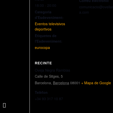
Correu electrònic
18:00 - 20:00
comunicacio@ovella
Categoria
a.com
d'Esdeveniment:
Eventos televisivos
deportivos
Etiquetes de
l'Esdeveniment:
eurocopa
RECINTE
Oveja Negra Ramblas
Calle de Sitges, 5
Barcelona
,
Barcelona
08001
+ Mapa de Google
Telèfon
+34 93 317 10 87
BARÇA VS VALENCIA (LLIGA)