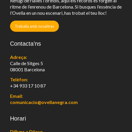
Refugi de rialles i brindis, aquí els records es forgen al
ritme de l’enrenou de Barcelona. Si busques l’essència de
l’Ovella en un nou escenari, has trobat el teu lloc!
Treballa amb nosaltres
Contacta’ns
Adreça:
Calle de Sitges 5
08001 Barcelona
Telèfon:
+34 933 17 10 87
Email:
comunicacio@ovellanegra.com
Horari
Dilluns a Dijous