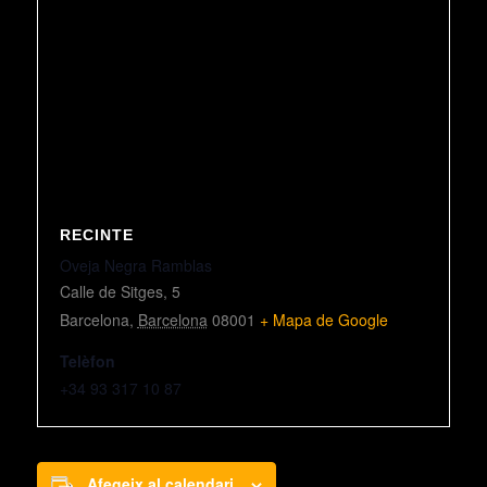
RECINTE
Oveja Negra Ramblas
Calle de Sitges, 5
Barcelona
,
Barcelona
08001
+ Mapa de Google
Telèfon
+34 93 317 10 87
Afegeix al calendari