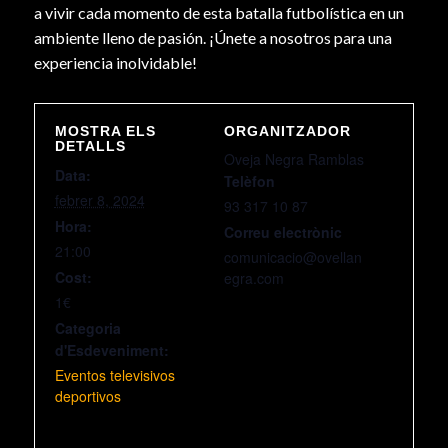
a vivir cada momento de esta batalla futbolística en un
ambiente lleno de pasión. ¡Únete a nosotros para una
experiencia inolvidable!
MOSTRA ELS
ORGANITZADOR
DETALLS
Oveja Negra Ramblas
Data:
Telèfon
febrer 8, 2024
93 317 10 87
Hora:
Correu electrònic
21:00
comunicacio@ovellan
Cost:
egra.com
1€
Categoria
d'Esdeveniment:
Eventos televisivos
deportivos