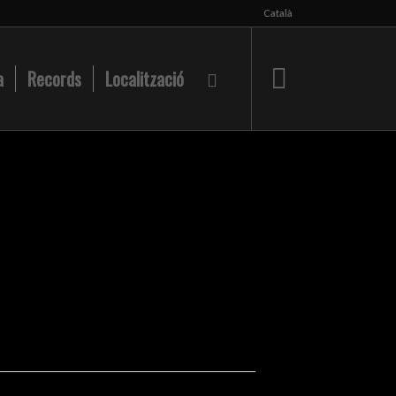
Català
a
Records
Localització