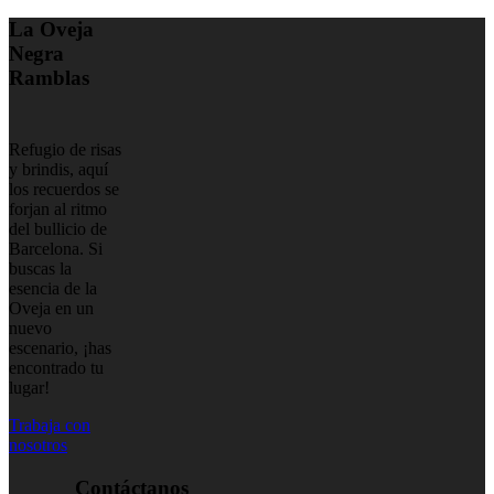
La Oveja
Negra
Ramblas
Refugio de risas
y brindis, aquí
los recuerdos se
forjan al ritmo
del bullicio de
Barcelona. Si
buscas la
esencia de la
Oveja en un
nuevo
escenario, ¡has
encontrado tu
lugar!
Trabaja con
nosotros
Contáctanos