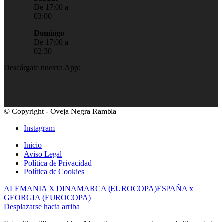
De 17:00 a
03:00
Domingo
De 17:00 a
02:30
Descárgate nuestra App:
© Copyright - Oveja Negra Rambla
Instagram
Inicio
Aviso Legal
Política de Privacidad
Política de Cookies
ALEMANIA X DINAMARCA (EUROCOPA)
ESPAÑA x
GEORGIA (EUROCOPA)
Desplazarse hacia arriba