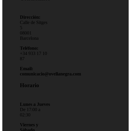
Dirección:
Calle de Sitges
5
08001
Barcelona
Teléfono:
+34 933 17 10
87
Email:
comunicacio@ovellanegra.com
Horario
Lunes a Jueves
De 17:00 a
02:30
Viernes y
Sábado