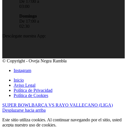
De 17:00 a
03:00
Domingo
De 17:00 a
02:30
Descárgate nuestra App:
© Copyright - Oveja Negra Rambla
Instagram
Inicio
Aviso Legal
Política de Privacidad
Política de Cookies
SUPER BOWL
BARÇA VS RAYO VALLECANO (LIGA)
Desplazarse hacia arriba
Este sitio utiliza cookies. Al continuar navegando por el sitio, usted
acepta nuestro uso de cookies.