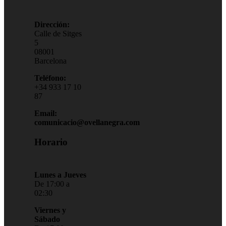
Dirección:
Calle de Sitges
5
08001
Barcelona
Teléfono:
+34 933 17 10
87
Email:
comunicacio@ovellanegra.com
Horario
Lunes a Jueves
De 17:00 a
02:30
Viernes y
Sábado