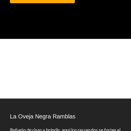
La Oveja Negra Ramblas
Refugio de risas y brindis, aquí los recuerdos se forjan al