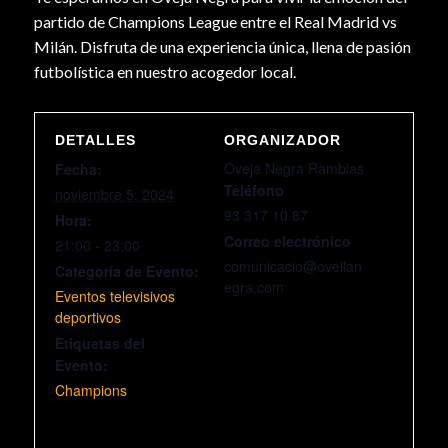
partido de Champions League entre el Real Madrid vs
Milán. Disfruta de una experiencia única, llena de pasión
futbolística en nuestro acogedor local.
DETALLES
ORGANIZADOR
Oveja Negra Ramblas
Fecha:
Teléfono
noviembre 5, 2024
93 317 10 87
Hora:
Correo electrónico
21:00 - 23:00
comunicacio@ovellan
Categoría de Evento:
egra.com
Eventos televisivos
deportivos
Etiquetas del
Evento:
Champions