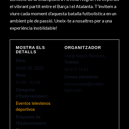
el vibrant partit entre el Barça i el Atalanta. T’invitem a
viure cada moment d’aquesta batalla futbolística en un
ambient ple de passió. Uneix-te a nosaltres per a una
experiència inoblidable!
MOSTRA ELS
ORGANITZADOR
DETALLS
Oveja Negra Ramblas
Data:
Telèfon
gener 29, 2025
93 317 10 87
Hora:
Correu electrònic
21:00 - 23:00
comunicacio@ovellan
Categoria
egra.com
d'Esdeveniment:
Eventos televisivos
deportivos
Etiquetes de
l'Esdeveniment: