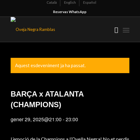
Català
English
Español
Reservas WhatsApp
Aquest esdeveniment ja ha passat.
BARÇA x ATALANTA
(CHAMPIONS)
gener 29, 2025@21:00
-
23:00
L’emoció de la Champions a l’Ovella Negra! No et perdis