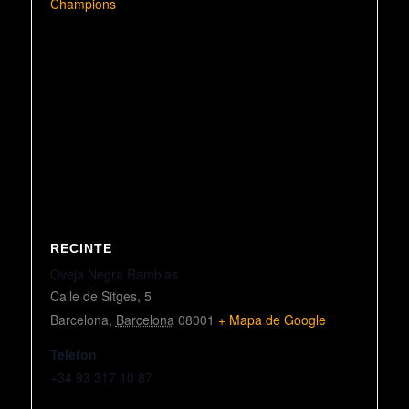
Champions
RECINTE
Oveja Negra Ramblas
Calle de Sitges, 5
Barcelona
,
Barcelona
08001
+ Mapa de Google
Telèfon
+34 93 317 10 87