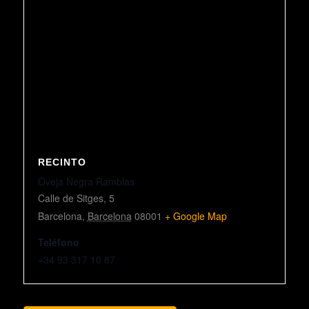
RECINTO
Oveja Negra Ramblas
Calle de Sitges, 5
Barcelona
,
Barcelona
08001
+ Google Map
Teléfono
+34 93 317 10 87