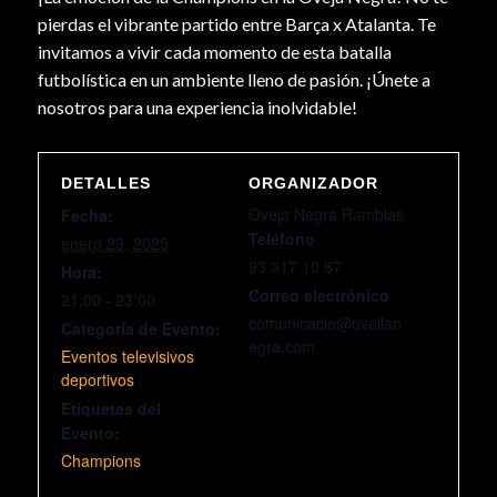
pierdas el vibrante partido entre Barça x Atalanta. Te
invitamos a vivir cada momento de esta batalla
futbolística en un ambiente lleno de pasión. ¡Únete a
nosotros para una experiencia inolvidable!
DETALLES
ORGANIZADOR
Oveja Negra Ramblas
Fecha:
Teléfono
enero 29, 2025
93 317 10 87
Hora:
Correo electrónico
21:00 - 23:00
comunicacio@ovellan
Categoría de Evento:
egra.com
Eventos televisivos
deportivos
Etiquetas del
Evento:
Champions