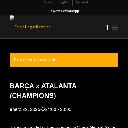
Català
English
Español
Reservas WhatsApp
Este evento ha pasado.
BARÇA x ATALANTA
(CHAMPIONS)
enero 29, 2025@21:00
-
23:00
¡La emoción de la Champions en la Oveja Negra! No te