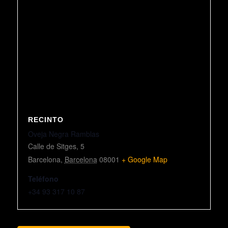
RECINTO
Oveja Negra Ramblas
Calle de Sitges, 5
Barcelona
,
Barcelona
08001
+ Google Map
Teléfono
+34 93 317 10 87