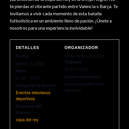
te pierdas el vibrante partido entre Valencia x Barça. Te
invitamos a vivir cada momento de esta batalla
futbolística en un ambiente lleno de pasión. ¡Únete a
nosotros para una experiencia inolvidable!
DETALLES
ORGANIZADOR
Oveja Negra Ramblas
Fecha:
Teléfono
febrero 6, 2025
93 317 10 87
Hora:
Correo electrónico
21:30 - 23:30
comunicacio@ovellan
Categoría de Evento:
egra.com
Eventos televisivos
deportivos
Etiquetas del
Evento:
copa del rey