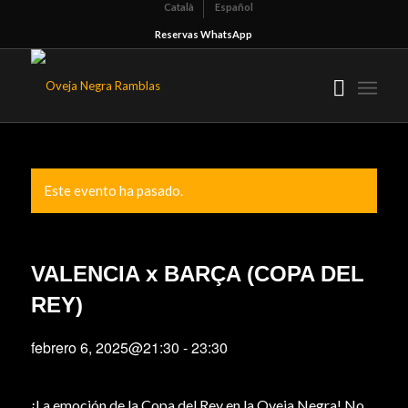
Català
Español
Reservas WhatsApp
Este evento ha pasado.
VALENCIA x BARÇA (COPA DEL
REY)
febrero 6, 2025@21:30
-
23:30
¡La emoción de la Copa del Rey en la Oveja Negra! No