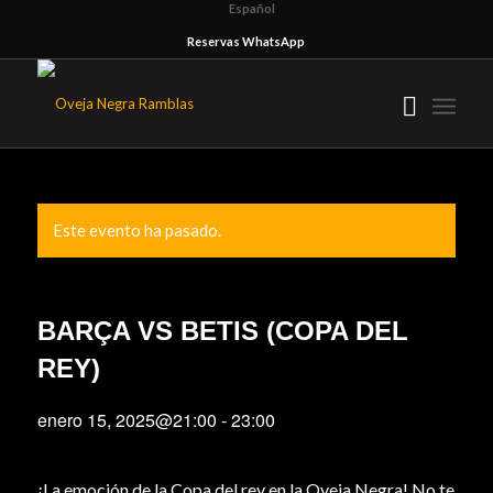
Español
Reservas WhatsApp
Este evento ha pasado.
BARÇA VS BETIS (COPA DEL
REY)
enero 15, 2025@21:00
-
23:00
¡La emoción de la Copa del rey en la Oveja Negra! No te