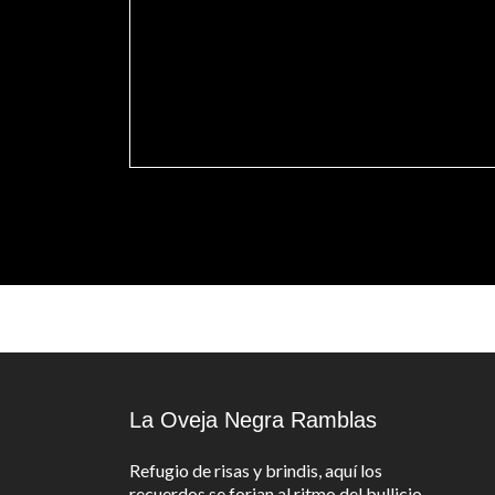
La Oveja Negra Ramblas
Refugio de risas y brindis, aquí los
recuerdos se forjan al ritmo del bullicio