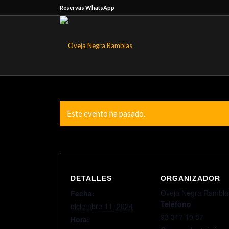
Reservas WhatsApp
Este evento ha pasado.
DETALLES
ORGANIZADOR
Oveja Negra Rambla
Fecha:
Teléfono
diciembre 11, 2024
93 317 10 87
Hora: