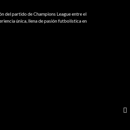
ón del partido de Champions League entre el
iencia única, llena de pasión futbolística en
BA