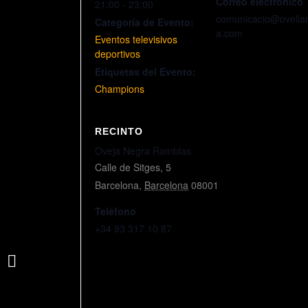
Correo electrónico
21:00 - 23:00
comunicacio@ovella
Categoría de Evento:
a.com
Eventos televisivos
deportivos
Etiquetas del Evento:
Champions
RECINTO
Oveja Negra Ramblas
Calle de Sitges, 5
Barcelona
,
Barcelona
08001
Teléfono
+34 93 317 10 87
ATALANTA x REAL MADRID
(CHAMPIONS)