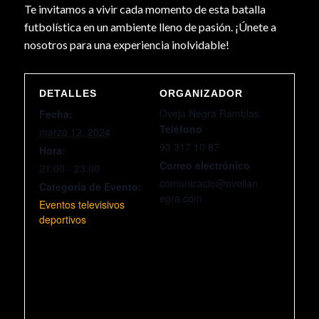
Te invitamos a vivir cada momento de esta batalla
futbolística en un ambiente lleno de pasión. ¡Únete a
nosotros para una experiencia inolvidable!
DETALLES
ORGANIZADOR
Oveja Negra Ramblas
Fecha:
Teléfono
marzo 12, 2024
93 317 10 87
Hora:
Correo electrónico
21:00 - 23:00
comunicacio@ovellan
Categoría de Evento:
egra.com
Eventos televisivos
deportivos