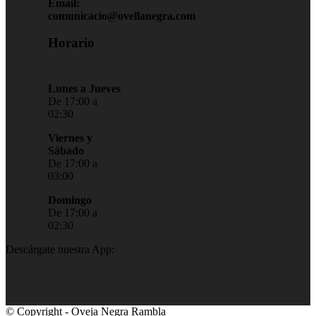
Email:
comunicacio@ovellanegra.com
Horario
Lunes a Jueves
De 17:00 a
02:30
Viernes y
Sábado
De 17:00 a
03:00
Domingo
De 17:00 a
02:30
Descárgate nuestra App:
© Copyright - Oveja Negra Rambla