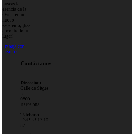
buscas la
esencia de la
Oveja en un
nuevo
escenario, ¡has
encontrado tu
lugar!
Trabaja con
nosotros
Contáctanos
Dirección:
Calle de Sitges
5
08001
Barcelona
Teléfono:
+34 933 17 10
87