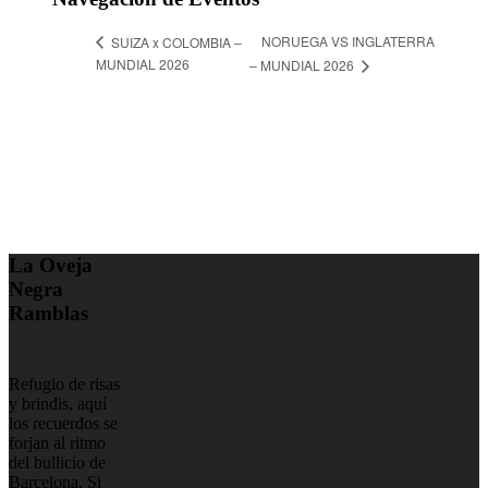
NORUEGA VS INGLATERRA
SUIZA x COLOMBIA –
MUNDIAL 2026
– MUNDIAL 2026
La Oveja
Negra
Ramblas
Refugio de risas
y brindis, aquí
los recuerdos se
forjan al ritmo
del bullicio de
Barcelona. Si