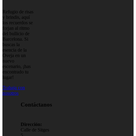
Refugio de risas
y brindis, aquí
los recuerdos se
forjan al ritmo
del bullicio de
Barcelona. Si
buscas la
esencia de la
Oveja en un
nuevo
escenario, ¡has
encontrado tu
lugar!
Trabaja con
nosotros
Contáctanos
Dirección:
Calle de Sitges
5