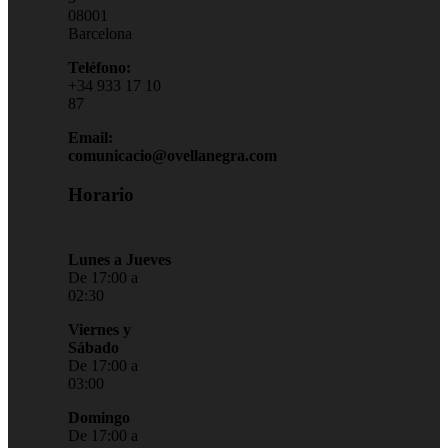
08001
Barcelona
Teléfono:
+34 933 17 10
87
Email:
comunicacio@ovellanegra.com
Horario
Lunes a Jueves
De 17:00 a
02:30
Viernes y
Sábado
De 17:00 a
03:00
Domingo
De 17:00 a