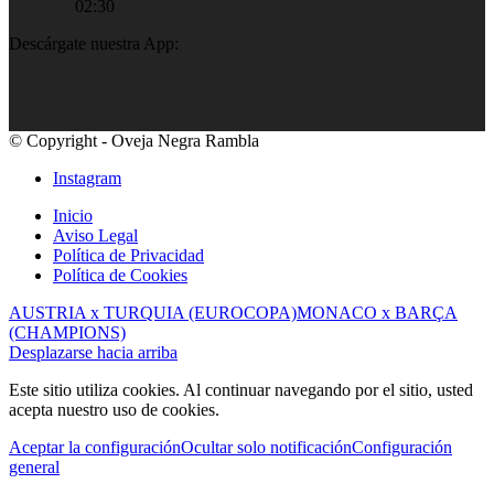
02:30
Descárgate nuestra App:
© Copyright - Oveja Negra Rambla
Instagram
Inicio
Aviso Legal
Política de Privacidad
Política de Cookies
AUSTRIA x TURQUIA (EUROCOPA)
MONACO x BARÇA
(CHAMPIONS)
Desplazarse hacia arriba
Este sitio utiliza cookies. Al continuar navegando por el sitio, usted
acepta nuestro uso de cookies.
Aceptar la configuración
Ocultar solo notificación
Configuración
general