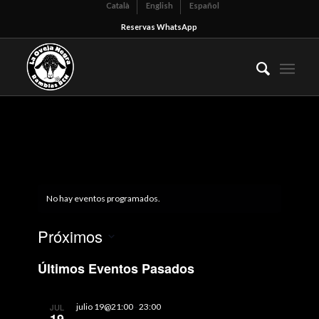
Català
English
Español
Reservas WhatsApp
No hay eventos programados.
Próximos
Selecciona
Últimos Eventos Pasados
la
fecha.
JUL
julio 19@21:00
-
23:00